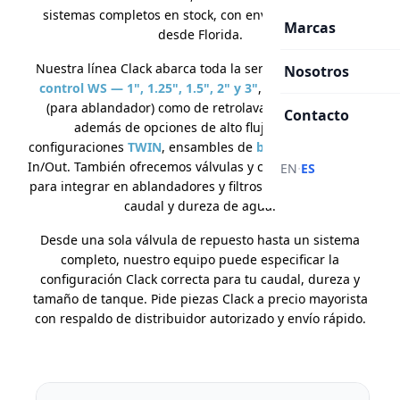
sistemas completos en stock, con envío el mismo día
Marcas
desde Florida.
Nuestra línea Clack abarca toda la serie de
válvulas de
Nosotros
control WS — 1", 1.25", 1.5", 2" y 3"
, tanto de control
(para ablandador) como de retrolavado (para filtro),
Contacto
además de opciones de alto flujo (WS2HF),
configuraciones
TWIN
, ensambles de
bypass
y cabezales
In/Out. También ofrecemos válvulas y componentes listos
·
EN
ES
para integrar en ablandadores y filtros a la medida de tu
caudal y dureza de agua.
Desde una sola válvula de repuesto hasta un sistema
completo, nuestro equipo puede especificar la
configuración Clack correcta para tu caudal, dureza y
tamaño de tanque. Pide piezas Clack a precio mayorista
con respaldo de distribuidor autorizado y envío rápido.