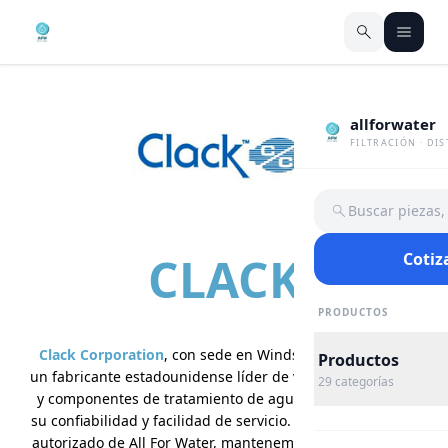
allforwater
FILTRACIÓN · DI
Buscar piezas
CLACK
Cotiz
PRODUCTOS
Clack Corporation
, con sede en Windsor, Wisconsin, es
Productos
un fabricante estadounidense líder de válvulas de control
29
categorías
y componentes de tratamiento de agua, reconocido por
su confiabilidad y facilidad de servicio. Como distribuidor
autorizado de All For Water, mantenemos válvulas Clack y