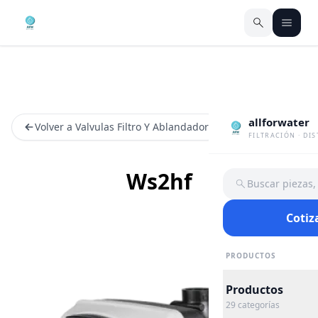
allforwater
Volver a Valvulas Filtro Y Ablandador
FILTRACIÓN · DI
Ws2hf
Buscar piezas
Cotiz
PRODUCTOS
Productos
29
categorías