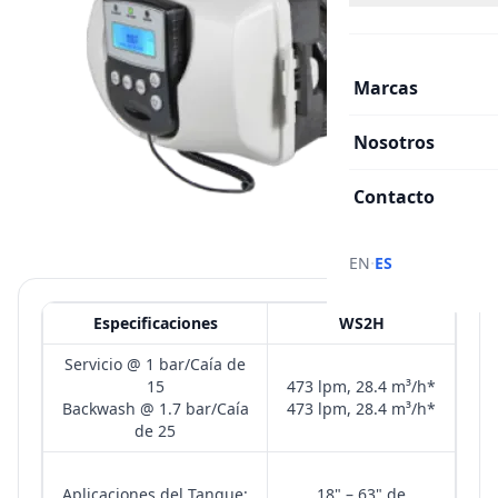
Marcas
Nosotros
Contacto
·
EN
ES
Especificaciones
WS2H
Servicio @ 1 bar/Caía de
15
473 lpm, 28.4 m³/h*
Backwash @ 1.7 bar/Caía
473 lpm, 28.4 m³/h*
de 25
Aplicaciones del Tanque:
18" – 63" de