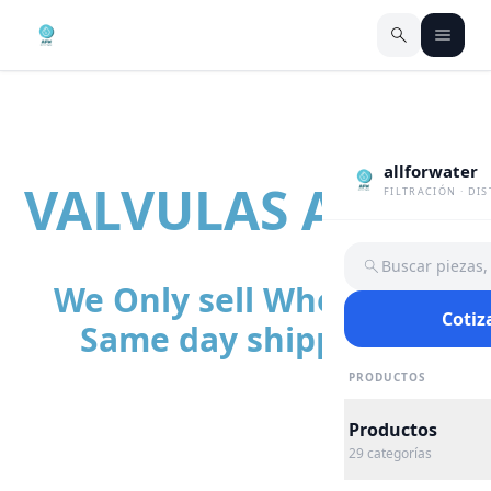
allforwater
VALVULAS AGUJA
FILTRACIÓN · DI
Buscar piezas
We Only sell Wholesale |
Cotiz
Same day shipping
PRODUCTOS
Productos
29
categorías