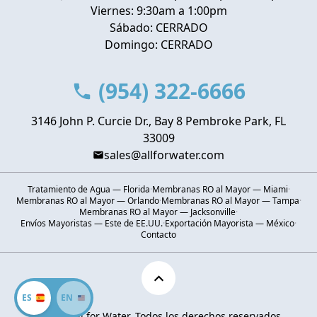
Viernes: 9:30am a 1:00pm
Sábado: CERRADO
Domingo: CERRADO
(954) 322-6666
3146 John P. Curcie Dr., Bay 8 Pembroke Park, FL
33009
sales@allforwater.com
Tratamiento de Agua — Florida
·
Membranas RO al Mayor — Miami
·
Membranas RO al Mayor — Orlando
·
Membranas RO al Mayor — Tampa
·
Membranas RO al Mayor — Jacksonville
·
Envíos Mayoristas — Este de EE.UU.
·
Exportación Mayorista — México
·
Contacto
ES
EN
Ⓒ 2026 All for Water. Todos los derechos reservados.