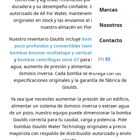
duradera y su desempeño confiable. Como distribuidor
Marcas
autorizado de All For Water, mantenemos bombas Goulds
originales en stock y las enviamos el mismo día desde
Nosotros
nuestro almacén en Florida.
Nuestro inventario Goulds incluye
bombas jet para pozos
Contacto
poco profundos y convertibles (series JRS, JS y HSJ)
,
bombas booster multietapa y verticales (series GB y SV)
·
EN
ES
y
bombas centrífugas serie GT
para transferencia de
agua, aumento de presión y alimentación de equipos de
ósmosis inversa. Cada bomba se entrega con las
especificaciones originales y la garantía de fábrica de
Goulds.
Ya sea que necesites aumentar la presión de un edificio,
alimentar un sistema de ósmosis inversa o extraer agua
de un pozo, nuestro equipo puede dimensionar la bomba
Goulds correcta para tu caudal, carga y potencia. Pide
bombas Goulds Water Technology originales a precio
mayorista con respaldo de distribuidor autorizado y envío