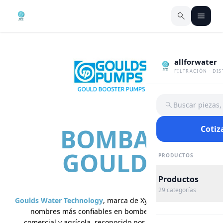
allforwater
FILTRACIÓN · DI
Buscar piezas
BOMBAS
Cotiz
GOULDS
PRODUCTOS
Productos
29
categorías
Goulds Water Technology
, marca de Xylem, es uno de los
nombres más confiables en bombeo residencial,
comercial y agrícola, reconocido por su construcción