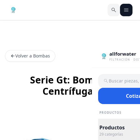
allforwater
Volver a Bombas
FILTRACIÓN · DI
Serie Gt: Bombas
Buscar piezas
Centrífugas
Cotiz
PRODUCTOS
Productos
29
categorías