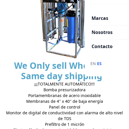
Marcas
Nosotros
Contacto
We Only sell Wholesale |
·
EN
ES
Same day shipping
¡¡¡TOTALMENTE AUTOMÁTICO!!!
Bomba presurizadora
Portamembranas de acero inoxidable
Membranas de 4″ x 40″ de baja energía
Panel de control
Monitor de digital de conductividad con alarma de alto nivel
de TDS
Prefiltro de 1 micrón