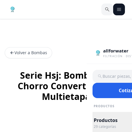
allforwater
Volver a Bombas
FILTRACIÓN · DI
Serie Hsj: Bombas de
Buscar piezas
Chorro Convertibles a
Cotiz
Multietapa
PRODUCTOS
Productos
29
categorías