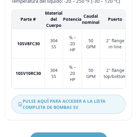
Temperatura del líquido: -20 – 250 ºF (-30 – 120 ºC)
Material
Caudal
Parte #
del
Potencia
Puerto
nominal
Cuerpo
T
¾ –
304
50
2" flange
10SV8FC30
20
SS
GPM
in-line
HP
T
¾ –
304
50
2" flange
10SV10RC30
20
SS
GPM
top/bottom
HP
PULSE AQUÍ PARA ACCEDER A LA LISTA
COMPLETA DE BOMBAS SV