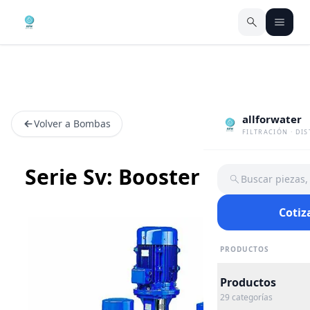
allforwater
Volver a Bombas
FILTRACIÓN · DI
Serie Sv: Booster Vertical
Buscar piezas
Cotiz
PRODUCTOS
Productos
29
categorías