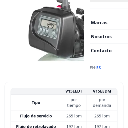
Marcas
Nosotros
Contacto
·
EN
ES
V15EEDT
V15EEDM
por
por
Tipo
tiempo
demanda
Flujo de servicio
265 lpm
265 lpm
Flujo de retrolavado
197 lpm
197 lpm