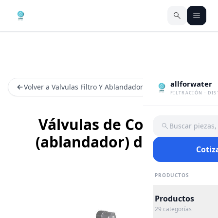
allforwater
Volver a Valvulas Filtro Y Ablandador
FILTRACIÓN · DI
Válvulas de Control
Buscar piezas
(ablandador) de 1.5”
Cotiz
PRODUCTOS
Productos
29
categorías