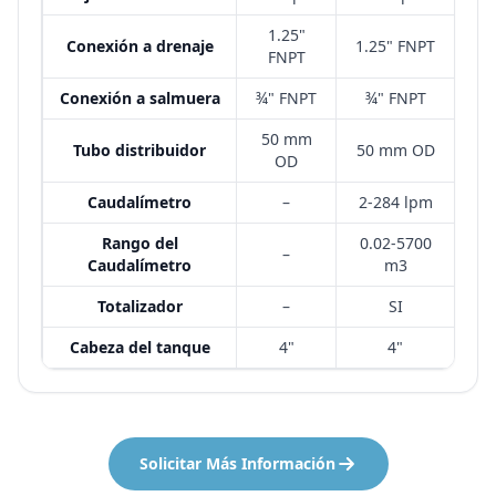
1.25"
Conexión a drenaje
1.25" FNPT
FNPT
Conexión a salmuera
¾" FNPT
¾" FNPT
50 mm
Tubo distribuidor
50 mm OD
OD
Caudalímetro
–
2-284 lpm
Rango del
0.02-5700
–
Caudalímetro
m3
Totalizador
–
SI
Cabeza del tanque
4"
4"
Solicitar Más Información