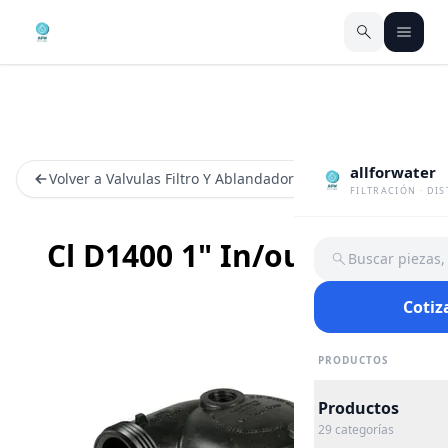
allforwater
Volver a Valvulas Filtro Y Ablandador
FILTRACIÓN · DI
Cl D1400 1" In/out Head
Buscar piezas
Cotiz
PRODUCTOS
Productos
29
categorías