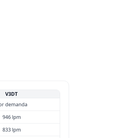
V3DT
or demanda
946 lpm
833 lpm