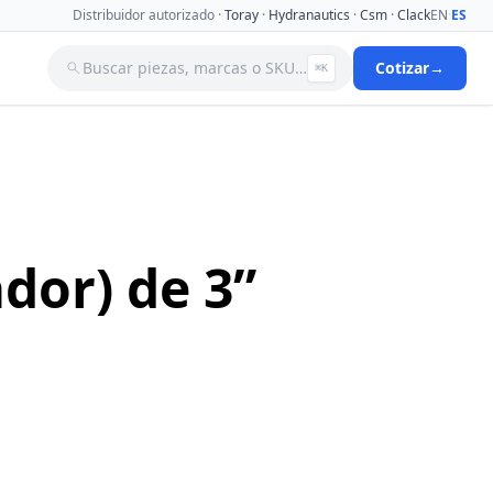
Distribuidor autorizado ·
Toray
·
Hydranautics
·
Csm
·
Clack
EN
·
ES
Buscar piezas, marcas o SKU…
Cotizar
→
⌘K
a
Tanques
Tuberia
Valvulas Aguja
Valvulas Filtro Y Ablandador
Valvulas Selenoides
dor) de 3”
nas De
Ver catálogo completo →