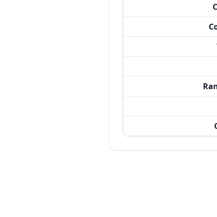
C
C
Ran