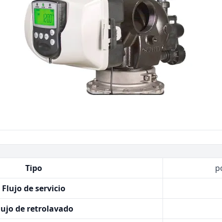
Bombas Goulds
Pulsafeeder
Bombas Cat A Piston
Procon
Residential Ro Booster Pump
Matrikx
Purolite
Resintech
Tipo
p
Flujo de servicio
lujo de retrolavado