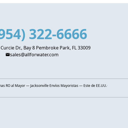
954) 322-6666
 Curcie Dr., Bay 8 Pembroke Park, FL 33009
sales@allforwater.com
s RO al Mayor — Jacksonville
·
Envíos Mayoristas — Este de EE.UU.
·