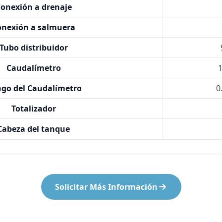
onexión a drenaje
onexión a salmuera
Tubo distribuidor
Caudalímetro
1
go del Caudalímetro
0
Totalizador
Cabeza del tanque
Solicitar Más Información