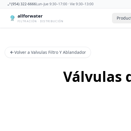
(954) 322-6666
Lun–Jue 9:30–17:00 · Vie 9:30–13:00
allforwater
Produc
FILTRACIÓN · DISTRIBUCIÓN
Accesorios
Derivadora
Accesorios De Osmosis Inversa
Dispensad
Volver a Valvulas Filtro Y Ablandador
Antiincrustantes
Esterilizad
Bombas
Filtros De
Carcasas
Filtros Dom
Válvulas 
Cartuchos
Filtros Y 
Caudalimetros
Grifos
Conectores
Manometr