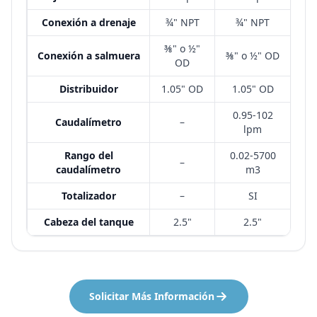
Conexión a drenaje
¾" NPT
¾" NPT
⅜" o ½"
Conexión a salmuera
⅜" o ½" OD
OD
Distribuidor
1.05" OD
1.05" OD
0.95-102
Caudalímetro
–
lpm
Rango del
0.02-5700
–
caudalímetro
m3
Totalizador
–
SI
Cabeza del tanque
2.5"
2.5"
Solicitar Más Información