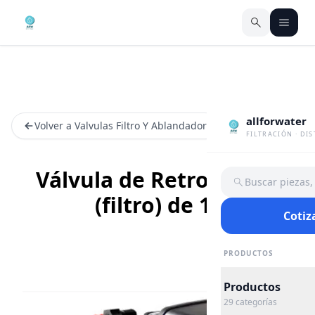
allforwater
Volver a Valvulas Filtro Y Ablandador
FILTRACIÓN · DI
Válvula de Retrolavado
Buscar piezas
(filtro) de 1”
Cotiz
PRODUCTOS
Productos
29
categorías