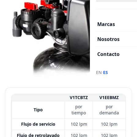
Marcas
Nosotros
Contacto
·
EN
ES
V1TCBTZ
V1EEBMZ
por
por
Tipo
tiempo
demanda
Flujo de servicio
102 lpm
102 lpm
Flujo de retrolavado
102 lpm
102 lpm