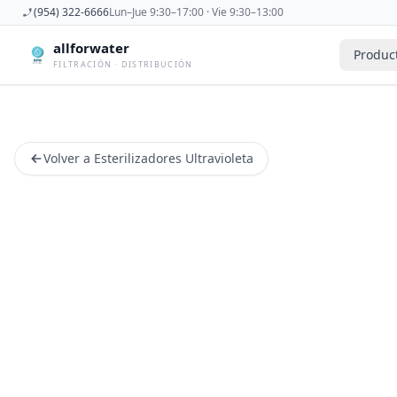
(954) 322-6666
Lun–Jue 9:30–17:00 · Vie 9:30–13:00
allforwater
Produc
FILTRACIÓN · DISTRIBUCIÓN
Accesorios
Derivadora
Accesorios De Osmosis Inversa
Dispensad
Volver a Esterilizadores Ultravioleta
Antiincrustantes
Esterilizad
Bombas
Filtros De
Carcasas
Filtros Dom
Cartuchos
Filtros Y 
Caudalimetros
Grifos
Conectores
Manometr