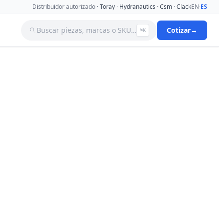
Distribuidor autorizado ·
Toray
·
Hydranautics
·
Csm
·
Clack
EN
·
ES
Buscar piezas, marcas o SKU…
Cotizar
→
⌘K
a
Tanques
Tuberia
Valvulas Aguja
Valvulas Filtro Y Ablandador
Valvulas Selenoides
nas De
Ver catálogo completo →