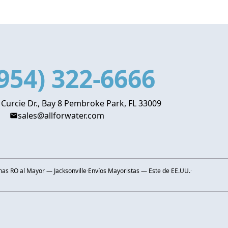
954) 322-6666
 Curcie Dr., Bay 8 Pembroke Park, FL 33009
sales@allforwater.com
s RO al Mayor — Jacksonville
·
Envíos Mayoristas — Este de EE.UU.
·