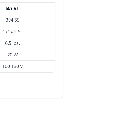
BA-VT
304 SS
17″ x 2.5″
6.5 lbs.
20 W
100-130 V