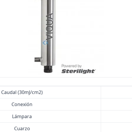
Bombas Goulds
Pulsafeeder
Bombas Cat A Piston
Procon
Residential Ro Booster Pump
Matrikx
Purolite
Resintech
Caudal (30mJ/cm2)
Conexión
Lámpara
Cuarzo