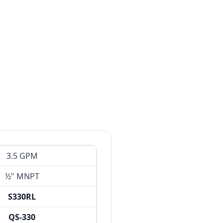
3.5 GPM
½" MNPT
S330RL
QS-330