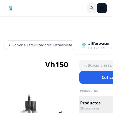
allforwater
Volver a Esterilizadores Ultravioleta
FILTRACIÓN · DI
Vh150
Buscar piezas
Cotiz
PRODUCTOS
Productos
29
categorías