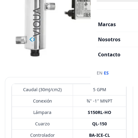
Marcas
Nosotros
Contacto
·
EN
ES
Caudal (30mJ/cm2)
5 GPM
Conexión
¾" -1″ MNPT
Lámpara
S150RL-HO
Cuarzo
QL-150
Controlador
BA-ICE-CL