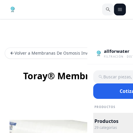
allforwater
Volver a Membranas De Osmosis Inversa
FILTRACIÓN · DI
Toray® Membranas
Buscar piezas
Cotiz
PRODUCTOS
Productos
29
categorías