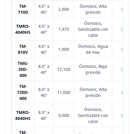
TM-
4.0" x
Ósmosis, Alta
2,600
VER
710D
40"
presión
Ósmosis,
TMRO-
4.0" x
1,975
Sanitizable con
VER
4040HS
40"
calor
TM-
4.0" x
Ósmosis, Agua
1,900
VER
810V
40"
de mar
TMG-
8.0" x
Ósmosis, Baja
20D-
12,100
VER
40"
presión
400
TM-
8.0" x
Ósmosis, Alta
720D-
11,000
VER
40"
presión
400
Ósmosis,
TMRO-
8.0" x
9,000
Sanitizable con
VER
8040HS
40"
calor
TM-