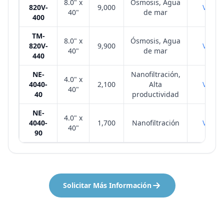
8.0" x
Ósmosis, Agua
820V-
9,000
VER
40"
de mar
400
TM-
8.0" x
Ósmosis, Agua
820V-
9,900
VER
40"
de mar
440
NE-
Nanofiltración,
4.0" x
4040-
2,100
Alta
VER
40"
40
productividad
NE-
4.0" x
4040-
1,700
Nanofiltración
VER
40"
90
Solicitar Más Información