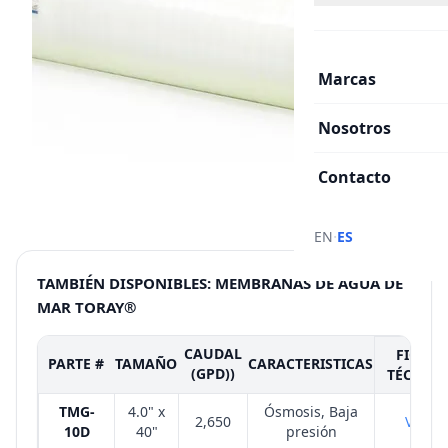
Marcas
Nosotros
Contacto
·
EN
ES
TAMBIÉN DISPONIBLES: MEMBRANAS DE AGUA DE
MAR TORAY®
CAUDAL
FICHA
PARTE #
TAMAÑO
CARACTERISTICAS
(GPD))
TÉCNICA
TMG-
4.0" x
Ósmosis, Baja
2,650
VER
10D
40"
presión