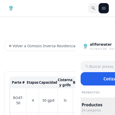
allforwater
Volver a Osmosis Inversa Residencial
FILTRACIÓN · DI
Buscar piezas
Cotiz
Cisterna
Parte #
Etapas
Capacidad
Bomba
Otros
y grifo
80 o 100
PRODUCTOS
RO4T-
gpd
4
50 gpd
Si
No
50
también
Productos
disponibles
29
categorías