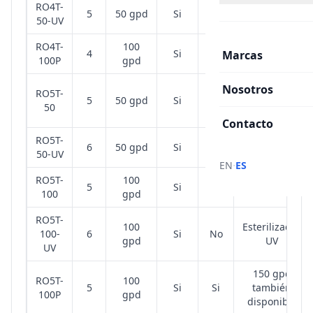
RO4T-
Esterilizador
5
50 gpd
Si
No
50-UV
UV
RO4T-
100
4
Si
Si
Marcas
100P
gpd
80 gpd
Nosotros
RO5T-
5
50 gpd
Si
No
también
50
disponible
Contacto
RO5T-
Esterilizador
6
50 gpd
Si
No
50-UV
UV
·
EN
ES
RO5T-
100
5
Si
No
100
gpd
RO5T-
100
Esterilizador
100-
6
Si
No
gpd
UV
UV
150 gpd
RO5T-
100
5
Si
Si
también
100P
gpd
disponible