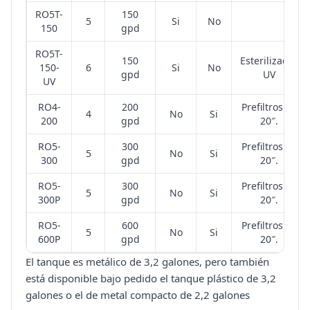
RO5T-
150
5
Si
No
150
gpd
RO5T-
150
Esterilizador
150-
6
Si
No
gpd
UV
UV
RO4-
200
Prefiltros de
4
No
Si
200
gpd
20″.
RO5-
300
Prefiltros de
5
No
Si
300
gpd
20″.
RO5-
300
Prefiltros de
5
No
Si
300P
gpd
20″.
RO5-
600
Prefiltros de
5
No
Si
600P
gpd
20″.
El tanque es metálico de 3,2 galones, pero también
está disponible bajo pedido el tanque plástico de 3,2
galones o el de metal compacto de 2,2 galones