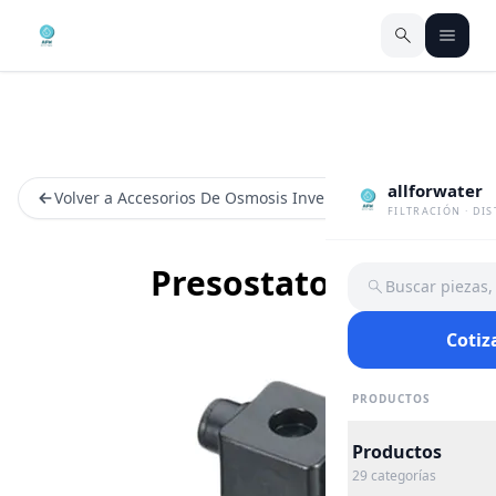
allforwater
Volver a Accesorios De Osmosis Inversa
FILTRACIÓN · DI
Presostatos
Buscar piezas
Cotiz
PRODUCTOS
Productos
29
categorías