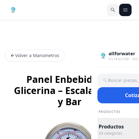
allforwater
Volver a Manometros
FILTRACIÓN · DI
Panel Enbebido en
Buscar piezas
Glicerina – Escala en PSI
Cotiz
y Bar
PRODUCTOS
Productos
29
categorías