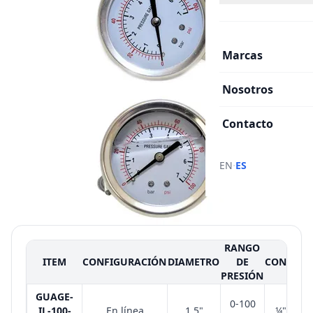
Marcas
Nosotros
Contacto
·
EN
ES
RANGO
ITEM
CONFIGURACIÓN
DIAMETRO
DE
CONEXIÓ
PRESIÓN
GUAGE-
0-100
IL-100-
En línea
1.5"
¼" NPT