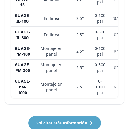
psi
15
GUAGE-
0-100
En línea
2.5"
¼" NPT
IL-100
psi
GUAGE-
0-300
En línea
2.5"
¼" NPT
IL-300
psi
GUAGE-
Montaje en
0-100
2.5"
¼" NPT
PM-100
panel
psi
GUAGE-
Montaje en
0-300
2.5"
¼" NPT
PM-300
panel
psi
GUAGE-
0-
Montaje en
PM-
2.5"
1000
¼" NPT
panel
1000
psi
Solicitar Más Información