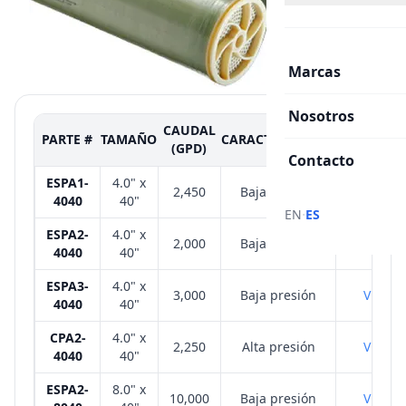
Marcas
Nosotros
CAUDAL
FICHA
PARTE #
TAMAÑO
CARACTERISTICAS
(GPD)
TÉCNICA
Contacto
ESPA1-
4.0" x
2,450
Baja presión
VER
4040
40"
·
EN
ES
ESPA2-
4.0" x
2,000
Baja presión
VER
4040
40"
ESPA3-
4.0" x
3,000
Baja presión
VER
4040
40"
CPA2-
4.0" x
2,250
Alta presión
VER
4040
40"
ESPA2-
8.0" x
10,000
Baja presión
VER