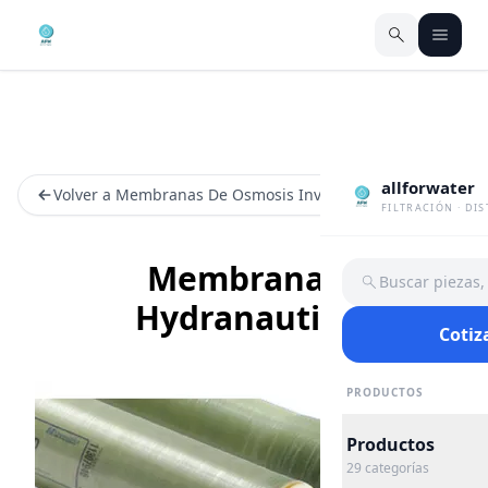
allforwater
Volver a Membranas De Osmosis Inversa
FILTRACIÓN · DI
Membranas
Buscar piezas
Hydranautics
Cotiz
PRODUCTOS
Productos
29
categorías