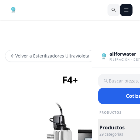
allforwater
Volver a Esterilizadores Ultravioleta
FILTRACIÓN · DI
F4+
Buscar piezas
Cotiz
PRODUCTOS
Productos
29
categorías