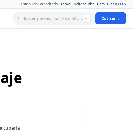
Distribuidor autorizado ·
Toray
·
Hydranautics
·
Csm
·
Clack
EN
·
ES
Buscar piezas, marcas o SKU…
Cotizar
→
⌘K
a
Tanques
Tuberia
Valvulas Aguja
Valvulas Filtro Y Ablandador
Valvulas Selenoides
aje
nas De
Ver catálogo completo →
la tubería