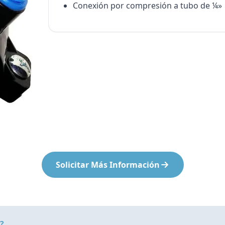
Conexión por compresión a tubo de ¼»
Bombas Goulds
Pulsafeeder
Bombas Cat A Piston
Procon
Residential Ro Booster Pump
Matrikx
Purolite
Resintech
Solicitar Más Información
?