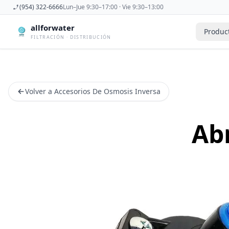
(954) 322-6666
Lun–Jue 9:30–17:00 · Vie 9:30–13:00
allforwater
Produc
FILTRACIÓN · DISTRIBUCIÓN
Accesorios
Derivadora
Accesorios De Osmosis Inversa
Dispensad
Volver a Accesorios De Osmosis Inversa
Antiincrustantes
Esterilizad
Bombas
Filtros De
Carcasas
Filtros Dom
Ab
Cartuchos
Filtros Y 
Caudalimetros
Grifos
Conectores
Manometr