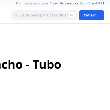
Distribuidor autorizado ·
Toray
·
Hydranautics
·
Csm
·
Clack
EN
·
ES
Buscar piezas, marcas o SKU…
Cotizar
→
⌘K
a
Tanques
Tuberia
Valvulas Aguja
Valvulas Filtro Y Ablandador
Valvulas Selenoides
cho - Tubo
nas De
Ver catálogo completo →