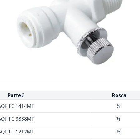
Bombas Goulds
Pulsafeeder
Bombas Cat A Piston
Procon
Residential Ro Booster Pump
Matrikx
Purolite
Resintech
Parte#
Rosca
AQF FC 1414MT
¼"
AQF FC 3838MT
⅜"
AQF FC 1212MT
½"