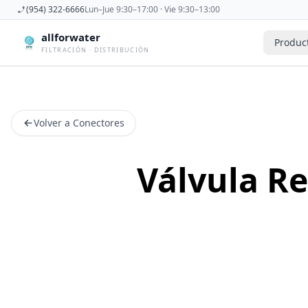
(954) 322-6666
Lun–Jue 9:30–17:00 · Vie 9:30–13:00
allforwater
Produc
FILTRACIÓN · DISTRIBUCIÓN
Accesorios
Derivadora
Accesorios De Osmosis Inversa
Dispensad
Volver a Conectores
Antiincrustantes
Esterilizad
Bombas
Filtros De
Carcasas
Filtros Dom
Válvula R
Cartuchos
Filtros Y 
Caudalimetros
Grifos
Conectores
Manometr