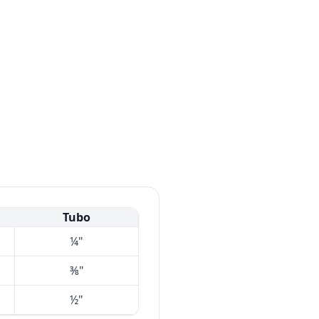
Tubo
¼"
⅜"
½"