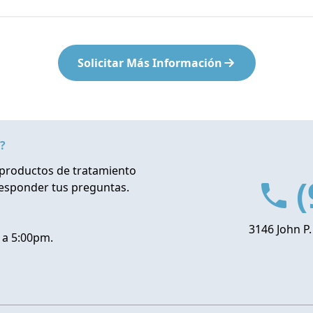
Solicitar Más Información
?
productos de tratamiento
(
responder tus preguntas.
3146 John P.
 a 5:00pm.