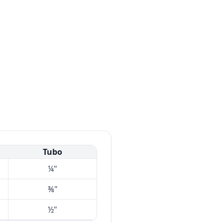
Tubo
¼"
⅜"
½"