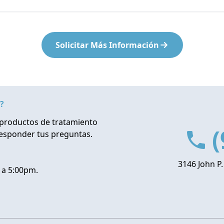
Solicitar Más Información
?
productos de tratamiento
(
responder tus preguntas.
3146 John P.
 a 5:00pm.