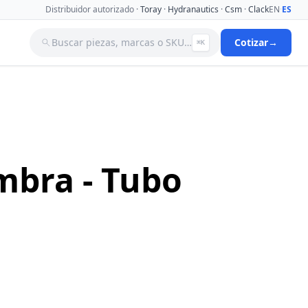
Distribuidor autorizado ·
Toray
·
Hydranautics
·
Csm
·
Clack
EN
·
ES
Buscar piezas, marcas o SKU…
Cotizar
→
⌘K
a
Tanques
Tuberia
Valvulas Aguja
Valvulas Filtro Y Ablandador
Valvulas Selenoides
mbra - Tubo
nas De
Ver catálogo completo →