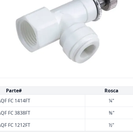
Bombas Goulds
Pulsafeeder
Bombas Cat A Piston
Procon
Residential Ro Booster Pump
Matrikx
Purolite
Resintech
Parte#
Rosca
QF FC 1414FT
¼"
QF FC 3838FT
⅜"
QF FC 1212FT
½"