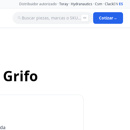
Distribuidor autorizado ·
Toray
·
Hydranautics
·
Csm
·
Clack
EN
·
ES
Buscar piezas, marcas o SKU…
Cotizar
→
⌘K
a
Tanques
Tuberia
Valvulas Aguja
Valvulas Filtro Y Ablandador
Valvulas Selenoides
 Grifo
nas De
Ver catálogo completo →
ada