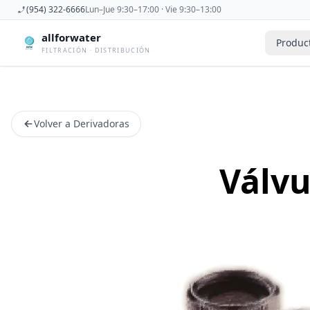
(954) 322-6666
Lun–Jue 9:30–17:00 · Vie 9:30–13:00
allforwater
Produc
FILTRACIÓN · DISTRIBUCIÓN
Accesorios
Derivadora
Accesorios De Osmosis Inversa
Dispensad
Volver a Derivadoras
Antiincrustantes
Esterilizad
Bombas
Filtros De
Carcasas
Filtros Dom
Válvu
Cartuchos
Filtros Y 
Caudalimetros
Grifos
Conectores
Manometr