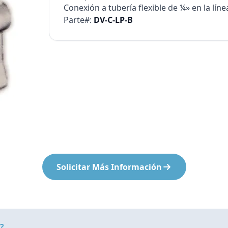
Bombas Goulds
Conexión a tubería flexible de ¼» en la lín
Parte#:
DV-C-LP-B
Pulsafeeder
Bombas Cat A Piston
Procon
Residential Ro Booster Pump
Matrikx
Purolite
Resintech
Solicitar Más Información
?