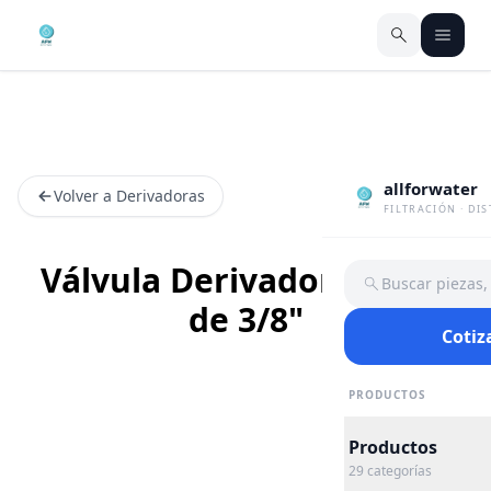
allforwater
Volver a Derivadoras
FILTRACIÓN · DI
Válvula Derivadora Línea
Buscar piezas
de 3/8"
Cotiz
PRODUCTOS
Productos
29
categorías