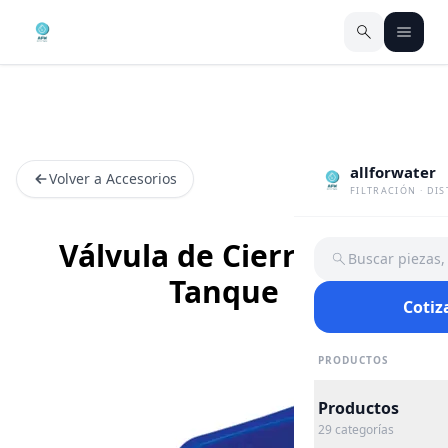
allforwater
Volver a Accesorios
FILTRACIÓN · DI
Válvula de Cierre para
Buscar piezas
Tanque
Cotiz
PRODUCTOS
Productos
29
categorías