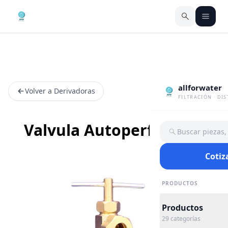
allforwater
Volver a Derivadoras
FILTRACIÓN · DI
Valvula Autoperforante
Buscar piezas
Cotiz
PRODUCTOS
Productos
29
categorías