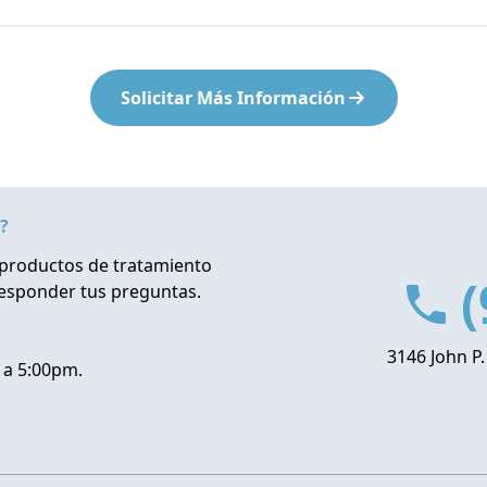
Solicitar Más Información
?
productos de tratamiento
(
responder tus preguntas.
3146 John P.
 a 5:00pm.