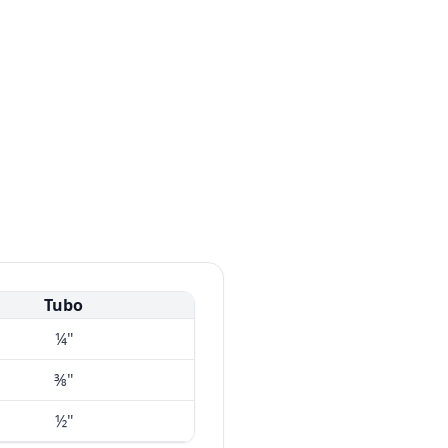
Tubo
¼"
⅜"
½"