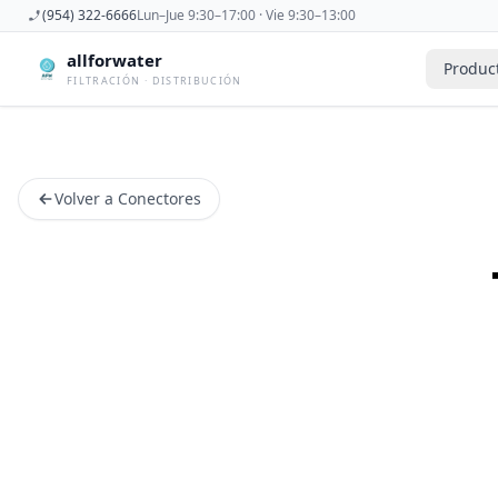
(954) 322-6666
Lun–Jue 9:30–17:00 · Vie 9:30–13:00
allforwater
Produc
FILTRACIÓN · DISTRIBUCIÓN
Accesorios
Derivadora
Accesorios De Osmosis Inversa
Dispensad
Volver a Conectores
Antiincrustantes
Esterilizad
Bombas
Filtros De
Carcasas
Filtros Dom
Cartuchos
Filtros Y 
Caudalimetros
Grifos
Conectores
Manometr