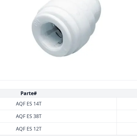
Bombas Goulds
Pulsafeeder
Bombas Cat A Piston
Procon
Residential Ro Booster Pump
Matrikx
Purolite
Resintech
Parte#
AQF ES 14T
AQF ES 38T
AQF ES 12T