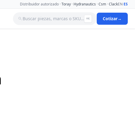
Distribuidor autorizado ·
Toray
·
Hydranautics
·
Csm
·
Clack
EN
·
ES
Buscar piezas, marcas o SKU…
Cotizar
→
⌘K
a
Tanques
Tuberia
Valvulas Aguja
Valvulas Filtro Y Ablandador
Valvulas Selenoides
a
nas De
Ver catálogo completo →