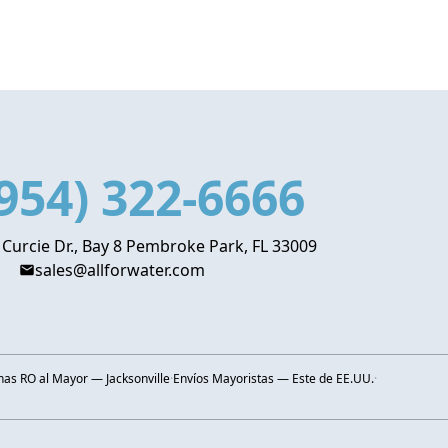
954) 322-6666
 Curcie Dr., Bay 8 Pembroke Park, FL 33009
sales@allforwater.com
s RO al Mayor — Jacksonville
·
Envíos Mayoristas — Este de EE.UU.
·