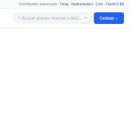
Distribuidor autorizado ·
Toray
·
Hydranautics
·
Csm
·
Clack
EN
·
ES
Buscar piezas, marcas o SKU…
Cotizar
→
⌘K
a
Tanques
Tuberia
Valvulas Aguja
Valvulas Filtro Y Ablandador
Valvulas Selenoides
nas De
Ver catálogo completo →