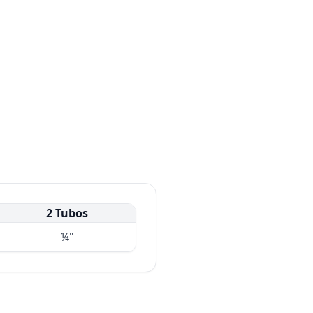
2 Tubos
¼"