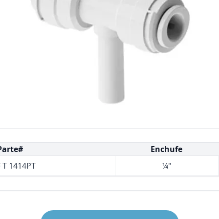
Bombas Goulds
Pulsafeeder
Bombas Cat A Piston
Procon
Residential Ro Booster Pump
Matrikx
Purolite
Resintech
Parte#
Enchufe
 T 1414PT
¼"