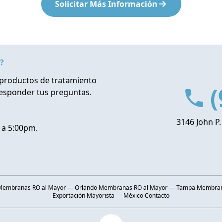
Solicitar Más Información
?
productos de tratamiento
(
responder tus preguntas.
3146 John P.
 a 5:00pm.
Membranas RO al Mayor — Orlando
·
Membranas RO al Mayor — Tampa
·
Membrana
Exportación Mayorista — México
·
Contacto