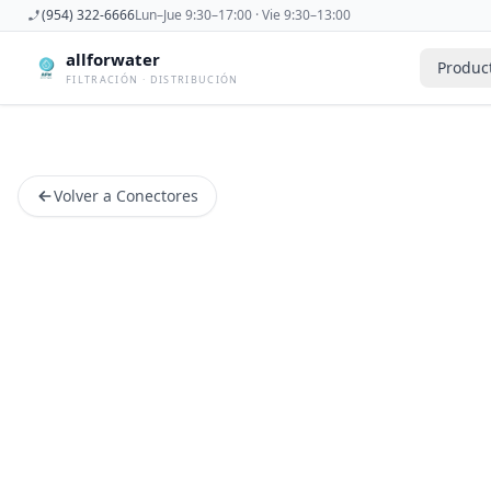
(954) 322-6666
Lun–Jue 9:30–17:00 · Vie 9:30–13:00
allforwater
Produc
FILTRACIÓN · DISTRIBUCIÓN
Accesorios
Derivadora
Accesorios De Osmosis Inversa
Dispensad
Volver a Conectores
Antiincrustantes
Esterilizad
Bombas
Filtros De
Carcasas
Filtros Dom
Cartuchos
Filtros Y 
Caudalimetros
Grifos
Conectores
Manometr