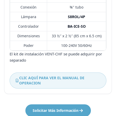
Conexión
⅜" tubo
Lámpara
S8ROL/4P
Controlador
BA-ICE-SO
Dimensiones
33 ½″ x 2 ½″ (85 cm x 6.5 cm)
Poder
100-240V 50/60Hz
El kit de instalación VENT-CHF se puede adquirir por
separado
CLIC AQUÍ PARA VER EL MANUAL DE
OPERACION
Solicitar Más Información