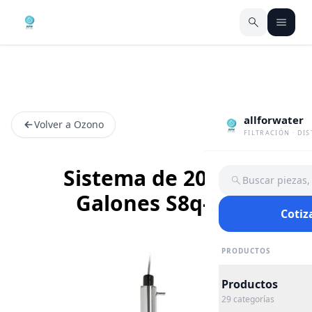
allforwater
Volver a Ozono
FILTRACIÓN · DI
Sistema de 20.000
Buscar piezas
Galones S8q-Oz
Cotiz
PRODUCTOS
Productos
29
categorías