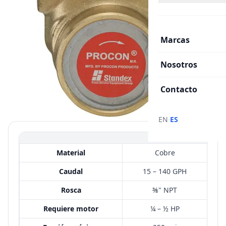
Marcas
Nosotros
Contacto
·
EN
ES
Serie 2
Material
Cobre
Caudal
15 – 140 GPH
Rosca
⅜" NPT
Requiere motor
¼ – ½ HP