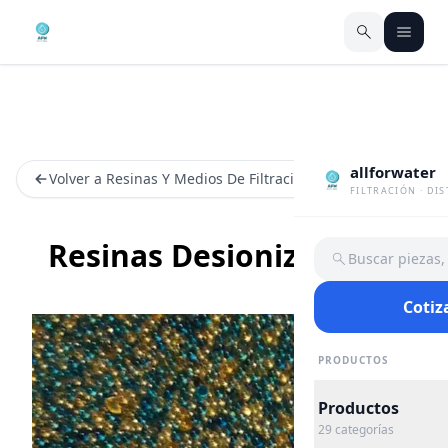
allforwater
Volver a Resinas Y Medios De Filtracion
FILTRACIÓN · DI
Resinas Desionizadoras
Buscar piezas
Cotiz
PRODUCTOS
Productos
29
categorías