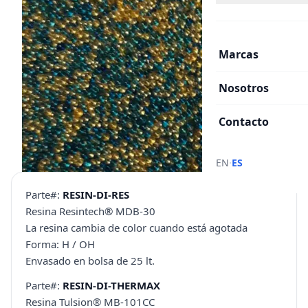
Marcas
Nosotros
Contacto
·
EN
ES
Parte#:
RESIN-DI-RES
Resina Resintech® MDB-30
La resina cambia de color cuando está agotada
Forma: H / OH
Envasado en bolsa de 25 lt.
Parte#:
RESIN-DI-THERMAX
Resina Tulsion® MB-101CC