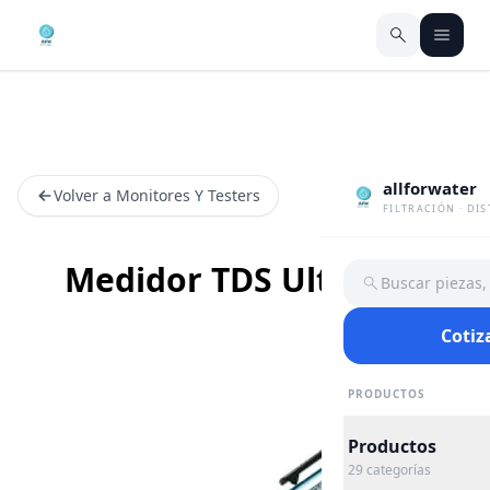
allforwater
Volver a Monitores Y Testers
FILTRACIÓN · DI
Medidor TDS Ultrapen
Buscar piezas
Cotiz
PRODUCTOS
Productos
29
categorías