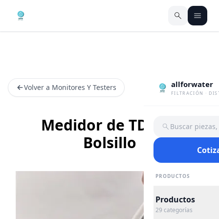
allforwater
Volver a Monitores Y Testers
FILTRACIÓN · DI
Medidor de TDS de
Buscar piezas
Bolsillo
Cotiz
PRODUCTOS
Productos
29
categorías