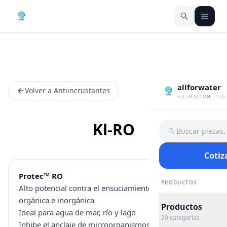
allforwater
Volver a Antiincrustantes
FILTRACIÓN · DI
Kl-RO
Buscar piezas
Cotiz
Protec™ RO
PRODUCTOS
Alto potencial contra el ensuciamiento por materia
orgánica e inorgánica
Productos
Ideal para agua de mar, río y lago
29
categorías
Inhibe el anclaje de microorganismos en la superficie