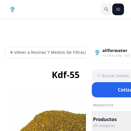
allforwater
Volver a Resinas Y Medios De Filtracion
FILTRACIÓN · DI
Kdf-55
Buscar piezas
Cotiz
PRODUCTOS
Productos
29
categorías