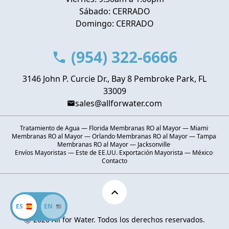
Sábado: CERRADO
Domingo: CERRADO
(954) 322-6666
3146 John P. Curcie Dr., Bay 8 Pembroke Park, FL
33009
sales@allforwater.com
Tratamiento de Agua — Florida
·
Membranas RO al Mayor — Miami
·
Membranas RO al Mayor — Orlando
·
Membranas RO al Mayor — Tampa
·
Membranas RO al Mayor — Jacksonville
·
Envíos Mayoristas — Este de EE.UU.
·
Exportación Mayorista — México
·
Contacto
ES
EN
Ⓒ 2026 All for Water. Todos los derechos reservados.