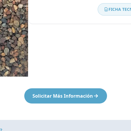
Bombas Goulds
FICHA TEC
Pulsafeeder
Bombas Cat A Piston
Procon
Residential Ro Booster Pump
Matrikx
Purolite
Resintech
Solicitar Más Información
?