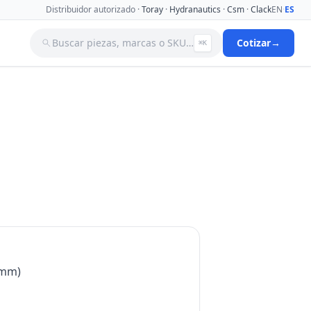
Distribuidor autorizado ·
Toray
·
Hydranautics
·
Csm
·
Clack
EN
·
ES
Buscar piezas, marcas o SKU…
Cotizar
→
⌘K
a
Tanques
Tuberia
Valvulas Aguja
Valvulas Filtro Y Ablandador
Valvulas Selenoides
nas De
 mm)
Ver catálogo completo →