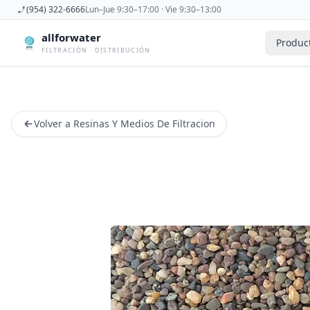
(954) 322-6666
Lun–Jue 9:30–17:00 · Vie 9:30–13:00
allforwater
Produc
FILTRACIÓN · DISTRIBUCIÓN
Accesorios
Derivadora
Accesorios De Osmosis Inversa
Dispensad
Volver a Resinas Y Medios De Filtracion
Antiincrustantes
Esterilizad
Bombas
Filtros De
Carcasas
Filtros Dom
Cartuchos
Filtros Y 
Caudalimetros
Grifos
Conectores
Manometr