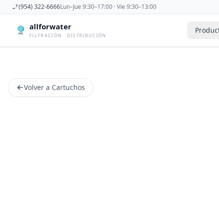
(954) 322-6666
Lun–Jue 9:30–17:00 · Vie 9:30–13:00
allforwater
Produc
FILTRACIÓN · DISTRIBUCIÓN
Accesorios
Derivadora
Accesorios De Osmosis Inversa
Dispensad
Volver a Cartuchos
Antiincrustantes
Esterilizad
Bombas
Filtros De
Carcasas
Filtros Dom
Cartuchos
Filtros Y 
Caudalimetros
Grifos
Conectores
Manometr