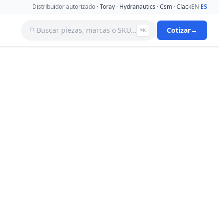
Distribuidor autorizado ·
Toray
·
Hydranautics
·
Csm
·
Clack
EN
·
ES
Buscar piezas, marcas o SKU…
Cotizar
→
⌘K
a
Tanques
Tuberia
Valvulas Aguja
Valvulas Filtro Y Ablandador
Valvulas Selenoides
nas De
Ver catálogo completo →