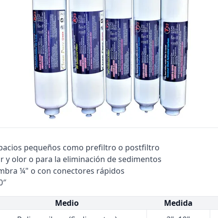
Bombas Goulds
Pulsafeeder
Bombas Cat A Piston
Procon
Residential Ro Booster Pump
Matrikx
Purolite
Resintech
pacios pequeños como prefiltro o postfiltro
r y olor o para la eliminación de sedimentos
mbra ¼" o con conectores rápidos
0″
Medio
Medida