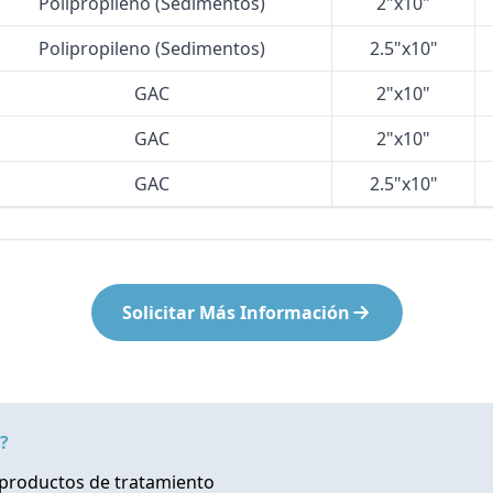
Polipropileno (Sedimentos)
2"x10"
Polipropileno (Sedimentos)
2.5"x10"
GAC
2"x10"
GAC
2"x10"
GAC
2.5"x10"
Solicitar Más Información
?
productos de tratamiento