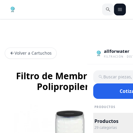
allforwater
Volver a Cartuchos
FILTRACIÓN · DI
Filtro de Membrana de
Buscar piezas
Polipropileno
Cotiz
PRODUCTOS
Productos
29
categorías