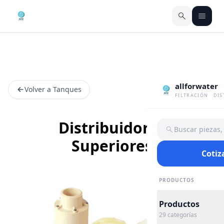
allforwater
Volver a Tanques
FILTRACIÓN · DI
Distribuidores
Buscar piezas
Superiores
Cotiz
PRODUCTOS
Productos
29
categorías