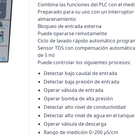
Bombas Goulds
Combina las funciones del PLC con el med
Preparado para su uso con un interruptor 
Pulsafeeder
almacenamiento
Bloqueo de entrada externa
Bombas Cat A Piston
Puede operarse remotamente
Procon
Ciclo de lavado rápido automático progra
Sensor TDS con compensación automática 
Residential Ro Booster Pump
de 5 m)
Puede controlar los siguientes procesos:
Matrikx
Detectar bajo caudal de entrada
Purolite
Detectar baja presión de entrada
Resintech
Operar válvula de entrada
Operar bomba de alta presión
Detectar alto nivel de conductividad
Detectar alto nivel de agua en el tanque
Operar válvula de descarga
Rango de medición 0~200 µS/cm