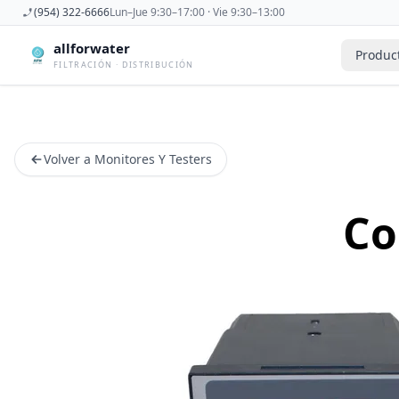
(954) 322-6666
Lun–Jue 9:30–17:00 · Vie 9:30–13:00
allforwater
Produc
FILTRACIÓN · DISTRIBUCIÓN
Accesorios
Derivadora
Accesorios De Osmosis Inversa
Dispensad
Volver a Monitores Y Testers
Antiincrustantes
Esterilizad
Bombas
Filtros De
Carcasas
Filtros Dom
Co
Cartuchos
Filtros Y 
Caudalimetros
Grifos
Conectores
Manometr