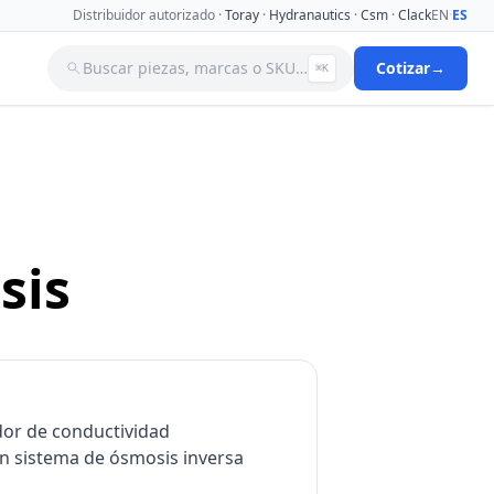
Distribuidor autorizado ·
Toray
·
Hydranautics
·
Csm
·
Clack
EN
·
ES
Buscar piezas, marcas o SKU…
Cotizar
→
⌘K
a
Tanques
Tuberia
Valvulas Aguja
Valvulas Filtro Y Ablandador
Valvulas Selenoides
sis
nas De
dor de conductividad
Ver catálogo completo →
n sistema de ósmosis inversa