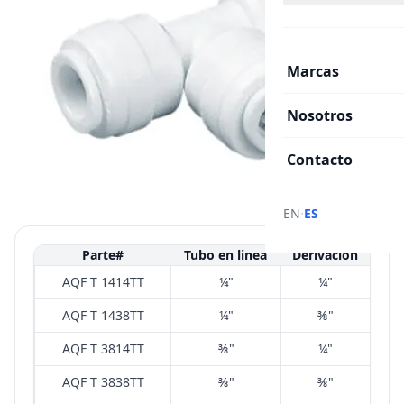
Marcas
Nosotros
Contacto
·
EN
ES
Parte#
Tubo en linea
Derivación
AQF T 1414TT
¼"
¼"
AQF T 1438TT
¼"
⅜"
AQF T 3814TT
⅜"
¼"
AQF T 3838TT
⅜"
⅜"