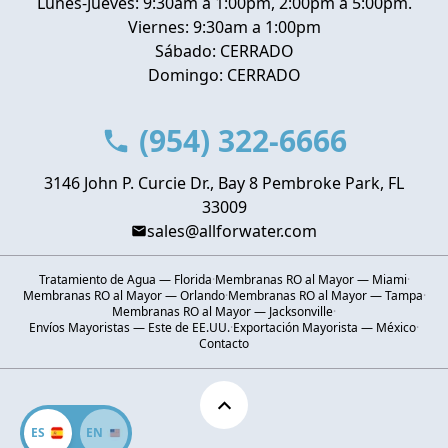
Lunes-Jueves: 9:30am a 1:00pm, 2:00pm a 5:00pm.
Viernes: 9:30am a 1:00pm
Sábado: CERRADO
Domingo: CERRADO
(954) 322-6666
3146 John P. Curcie Dr., Bay 8 Pembroke Park, FL
33009
sales@allforwater.com
Tratamiento de Agua — Florida
·
Membranas RO al Mayor — Miami
·
Membranas RO al Mayor — Orlando
·
Membranas RO al Mayor — Tampa
·
Membranas RO al Mayor — Jacksonville
·
Envíos Mayoristas — Este de EE.UU.
·
Exportación Mayorista — México
·
Contacto
ES
EN