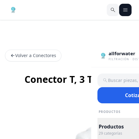
allforwater
Volver a Conectores
FILTRACIÓN · DI
Conector T, 3 Tubos
Buscar piezas
Cotiz
PRODUCTOS
Productos
29
categorías