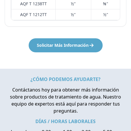
AQF T 1238TT
½"
⅜"
AQF T 1212TT
½"
½"
Solicitar Más Información
¿CÓMO PODEMOS AYUDARTE?
Contáctanos hoy para obtener más información
sobre productos de tratamiento de agua. Nuestro
equipo de expertos está aquí para responder tus
preguntas.
DÍAS / HORAS LABORALES