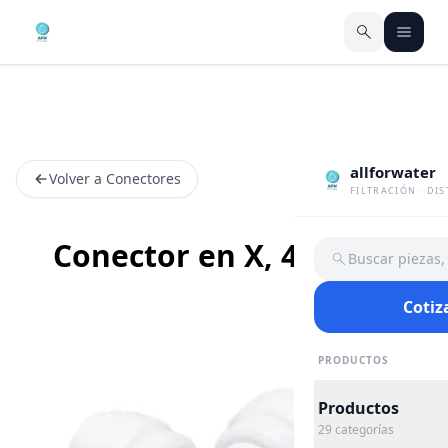
allforwater
Volver a Conectores
FILTRACIÓN · DI
Conector en X, 4 Tubos
Buscar piezas
Cotiz
PRODUCTOS
Productos
29
categorías