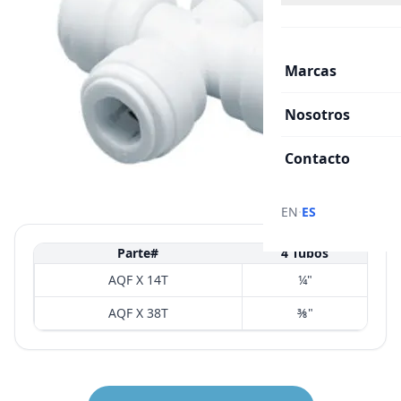
Marcas
Nosotros
Contacto
·
EN
ES
Parte#
4 Tubos
AQF X 14T
¼"
AQF X 38T
⅜"