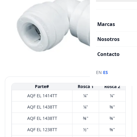
Marcas
Nosotros
Contacto
·
EN
ES
Parte#
Rosca 1
Rosca 2
AQF EL 1414TT
¼"
¼"
AQF EL 1438TT
¼"
⅜"
AQF EL 1438TT
⅜"
⅜"
AQF EL 1238TT
½"
⅜"