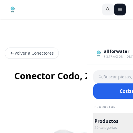
allforwater
Volver a Conectores
FILTRACIÓN · DI
Conector Codo, 2 Tubos
Buscar piezas
Cotiz
PRODUCTOS
Productos
29
categorías