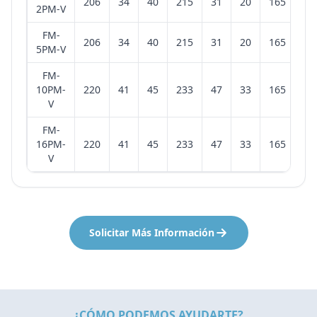
206
34
40
215
31
20
165
2PM-V
FM-
206
34
40
215
31
20
165
5PM-V
FM-
10PM-
220
41
45
233
47
33
165
V
FM-
16PM-
220
41
45
233
47
33
165
V
Solicitar Más Información
¿CÓMO PODEMOS AYUDARTE?