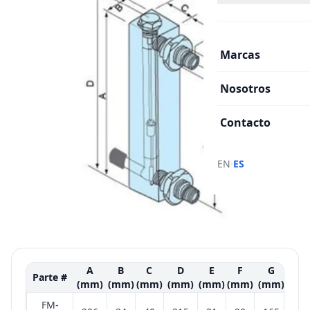
Marcas
Nosotros
Contacto
·
EN
ES
A
B
C
D
E
F
G
Parte #
(mm)
(mm)
(mm)
(mm)
(mm)
(mm)
(mm)
FM-