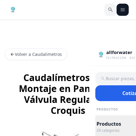
allforwater
Volver a Caudalimetros
FILTRACIÓN · DI
Caudalímetros para
Buscar piezas
Montaje en Panel con
Cotiz
Válvula Reguladora
Croquis
PRODUCTOS
Productos
29
categorías