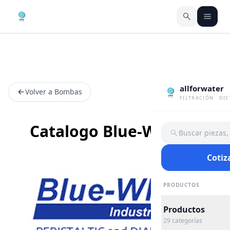
allforwater
Volver a Bombas
FILTRACIÓN · DI
Catalogo Blue-White®
Buscar piezas
Cotiz
PRODUCTOS
Productos
29
categorías