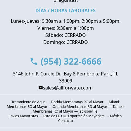
preguntas.
DÍAS / HORAS LABORALES
Lunes-Jueves: 9:30am a 1:00pm, 2:00pm a 5:00pm.
Viernes: 9:30am a 1:00pm
Sábado: CERRADO
Domingo: CERRADO
(954) 322-6666
3146 John P. Curcie Dr., Bay 8 Pembroke Park, FL
33009
sales@allforwater.com
Tratamiento de Agua — Florida
·
Membranas RO al Mayor — Miami
·
Membranas RO al Mayor — Orlando
·
Membranas RO al Mayor — Tampa
·
Membranas RO al Mayor — Jacksonville
·
Envíos Mayoristas — Este de EE.UU.
·
Exportación Mayorista — México
·
Contacto