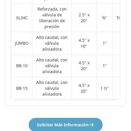
Reforzada, con
válvula de
2.5" x
XL34C
¾"
Transp
liberación de
20"
presión
Alto caudal, con
4.5" x
JUMBO
válvula
1"
Az
10"
aliviadora
Alto caudal, con
4.5" x
BB-10
válvula
1"
Az
20"
aliviadora
Alto caudal, con
4.5" x
BB-15
válvula
1 ½"
Az
20"
aliviadora
Solicitar Más Información