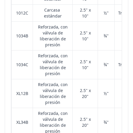
Carcasa
2.5" x
1012C
½"
Transp
estándar
10"
Reforzada, con
válvula de
2.5" x
1034B
¾"
Az
liberación de
10"
presión
Reforzada, con
válvula de
2.5" x
1034C
¾"
Transp
liberación de
10"
presión
Reforzada, con
válvula de
2.5" x
XL12B
½"
Az
liberación de
20"
presión
Reforzada, con
válvula de
2.5" x
XL34B
¾"
Az
liberación de
20"
presión