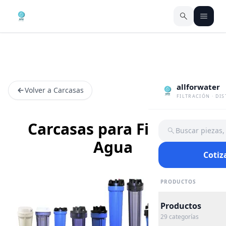
allforwater
Volver a Carcasas
FILTRACIÓN · DI
Carcasas para Filtro de
Buscar piezas
Agua
Cotiz
PRODUCTOS
Productos
29
categorías