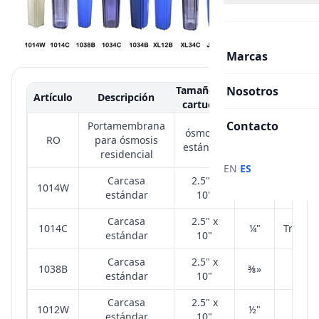
Marcas
Tamaño del
Nosotros
Entrada
Artículo
Descripción
Col
cartucho
/ Salida
Contacto
Portamembrana
ósmosis
RO
para ósmosis
⅛»
Bla
estándar
residencial
·
EN
ES
Carcasa
2.5" x
1014W
¼"
Bla
estándar
10"
Carcasa
2.5" x
1014C
¼"
Transp
estándar
10"
Carcasa
2.5" x
1038B
⅜»
Az
estándar
10"
Carcasa
2.5" x
1012W
½"
Bla
estándar
10"