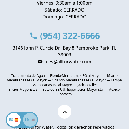
Viernes: 9:30am a 1:00pm
Sábado: CERRADO
Domingo: CERRADO
(954) 322-6666
3146 John P. Curcie Dr., Bay 8 Pembroke Park, FL
33009
sales@allforwater.com
Tratamiento de Agua — Florida
·
Membranas RO al Mayor — Miami
·
Membranas RO al Mayor — Orlando
·
Membranas RO al Mayor — Tampa
·
Membranas RO al Mayor — Jacksonville
·
Envíos Mayoristas — Este de EE.UU.
·
Exportación Mayorista — México
·
Contacto
ES
EN
Ⓒ 2026 All for Water. Todos los derechos reservados.