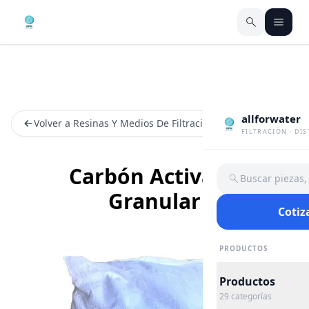
allforwater
Volver a Resinas Y Medios De Filtracion
FILTRACIÓN · DI
Carbón Activado
Buscar piezas
Granular
Cotiz
PRODUCTOS
Productos
29
categorías