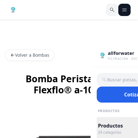
allforwater
Volver a Bombas
FILTRACIÓN · DI
Bomba Peristaltica
Buscar piezas
Flexflo® a-100n
Cotiz
PRODUCTOS
Productos
29
categorías