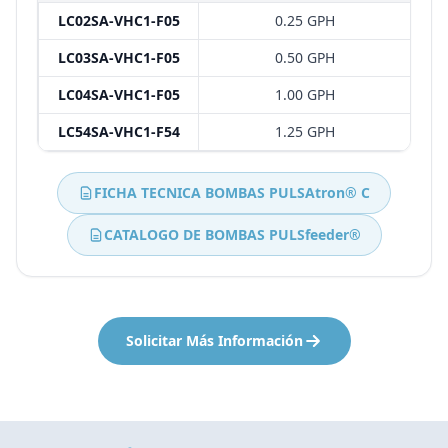
LC02SA-VHC1-F05
0.25 GPH
LC03SA-VHC1-F05
0.50 GPH
LC04SA-VHC1-F05
1.00 GPH
LC54SA-VHC1-F54
1.25 GPH
FICHA TECNICA BOMBAS PULSAtron® C
CATALOGO DE BOMBAS PULSfeeder®
Solicitar Más Información