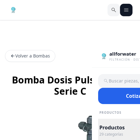
allforwater
Volver a Bombas
FILTRACIÓN · DI
Bomba Dosis Pulsatron®
Buscar piezas
Serie C
Cotiz
PRODUCTOS
Productos
29
categorías